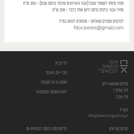
מחיר מיוחד לשומרי שבת (עבור האירועים שלפני כניסת שבת) – 350 ש״ח
מחיר עבור כרטיס כניסה ליום אחד בלבד – 250 ש”ח
לפרטים נוספים ושאלות – מוזמנים לפנות במייל
fdoc.kenes@gmail.com
דף הבית
חברי-ות האיגוד
חותמ-ת על הסכם?
טלפון 077-4181601
דוד המלך 1
ייעוץ משפטי וחשבונאי
תל-אביב
דוא”ל
info@directorsguild.org.il
קולות קוראים
פריסת מס הכנסה לבמאים-ות