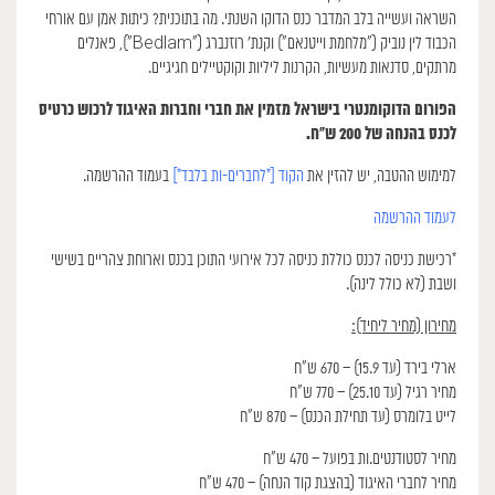
השראה ועשייה בלב המדבר כנס הדוקו השנתי. מה בתוכנית? כיתות אמן עם אורחי
הכבוד לין נוביק (״מלחמת וייטנאם״) וקנת׳ רוזנברג (״Bedlam”), פאנלים
מרתקים, סדנאות מעשיות, הקרנות ליליות וקוקטיילים חגיגיים.
הפורום הדוקומנטרי בישראל מזמין את חברי וחברות האיגוד לרכוש כרטיס
לכנס בהנחה של 200 ש״ח.
למימוש ההטבה, יש להזין את
הקוד [*לחברים-ות בלבד*]
בעמוד ההרשמה.
לעמוד ההרשמה
*רכישת כניסה לכנס כוללת כניסה לכל אירועי התוכן בכנס וארוחת צהריים בשישי
ושבת (לא כולל לינה).
מחירון (מחיר ליחיד):
ארלי בירד (עד 15.9) – 670 ש”ח
מחיר רגיל (עד 25.10) – 770 ש”ח
לייט בלומרס (עד תחילת הכנס) – 870 ש”ח
מחיר לסטודנטים.ות בפועל – 470 ש”ח
מחיר לחברי האיגוד (בהצגת קוד הנחה) – 470 ש”ח