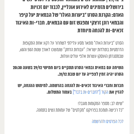
בירושלים מזמינים לאירוע אונליין, לכבוד יום זכויות
האדם: הקרנת הסרט “ביערות האלו” של הבמאית יעל קיפר
והבמאי רונן זרצקי ומפגש זום עם הבמאים. חברי-ות האיגוד
זכאים-ות להנחה מיוחדת
הסרט “ביערות האלו״ מתאר מסע עלילתי לשחרור על רקע אחת התקופות
הדרמטיות בתולדות ישראל: ״עבודות הדחק״ שנמשכו לאורך שנות ה50 וה60,
שבמסגרתן הועסקו עשרות אלפי עולים ועולות.
השיחה עם במאית ובמאי הסרט תתקיים ביום חמישי 29/12 בשעה 20:30
הסרט יהיה זמין לצפייה עד יום שבת 31/12.
חברות וחברי האיגוד זכאים-ות להנחה בהרשמה. למימוש ההנחה, יש
להזין את
בעמוד התשלום.
הקוד [*לחברים-ות בלבד*]
*שימו לב: מספר המקומות מוגבל!
*כל רכישה תומכת בפרויקט ״מקלטים״ של עמותת נשים בתמונה.
לכל הפרטים ולהרשמה