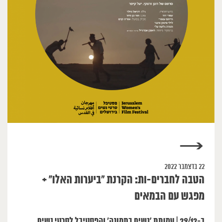
→
22 בדצמבר 2022
הטבה לחברים-ות: הקרנת ״ביערות האלו״ +
מפגש עם הבמאים
ב-29/12 | עמותת ׳נשים בתמונה׳ והפסטיבל לסרטי נשים