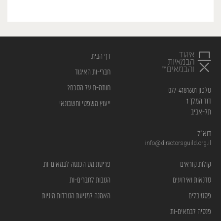
דף הבית
חברי-ות האיגוד
חותמ-ת על הסכם?
טלפון 077-4181601
דוד המלך 1
ייעוץ משפטי וחשבונאי
תל-אביב
דוא”ל
info@directorsguild.org.il
קולות קוראים
פריסת מס הכנסה לבמאים-ות
סדנאות ואירועים
הטבות לחברים-ות
פסטיבלים
האמנה למניעת הטרדות מיניות
פנסיה לבמאים-ות