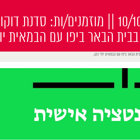
החל מ-10/10 || מוזמנים/ות: סדנת ד
בבית הבאר ביפו עם הבמאית יול