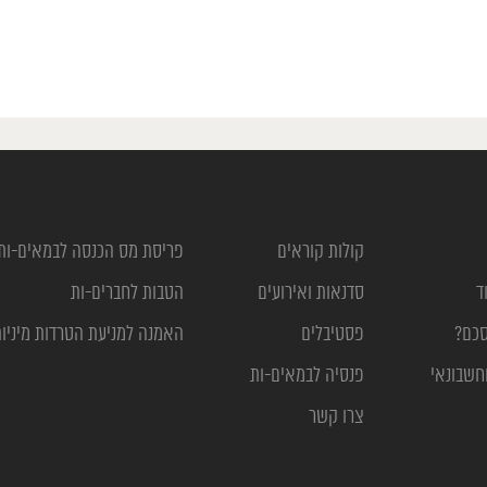
קולות קוראים
פריסת מס הכנסה לבמאים-ות
ד
סדנאות ואירועים
הטבות לחברים-ות
סכם?
פסטיבלים
האמנה למניעת הטרדות מיניו
חשבונאי
פנסיה לבמאים-ות
צרו קשר