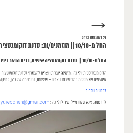
→
21 באוגוסט 2023
החל מ-10/10 || מוזמנים/ות: סדנת דוקומנטציה אישית, בבית הבאר ביפו עם הבמאית יולי כהן.
החל מ-10/10 || ֿסדנת דוקומנטציה אישית, בבית הבאר ביפו עם הבמאית יולי כהן.
אינטימית של מקסימום 12 יוצרות ויוצרים – שיפתחו, בהנחייתה של כהן, פרויקט המבוסס על פרט אוטוביגרפי. הסדנה תתמקד בתיעוד עצמי.
לפרטים נוספים
להרשמה, אנא שלחו מייל ישיר ליולי כהן:
yuliecohen@gmail.com