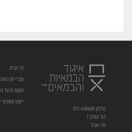
דף הבית
חברי-ות האיגו
חותמ-ת על ה
ייעוץ משפטי ו
טלפון 077-4181601
דוד המלך 1
תל-אביב