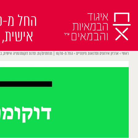
Ski
t
conten
אישית, 
ראשי
>
ארכיון אירועים וסדנאות חיצוניים
>
החל מ-10/10 || מוזמנים/ות: סדנת דוקומנטציה אישית, בבית הבאר ביפו עם הבמאית יולי כהן.