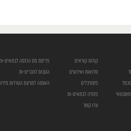
קולות קוראים
פריסת מס הכנסה לבמאים-ות
ד
סדנאות ואירועים
הטבות לחברים-ות
סכם?
פסטיבלים
האמנה למניעת הטרדות מיניו
חשבונאי
פנסיה לבמאים-ות
צרו קשר