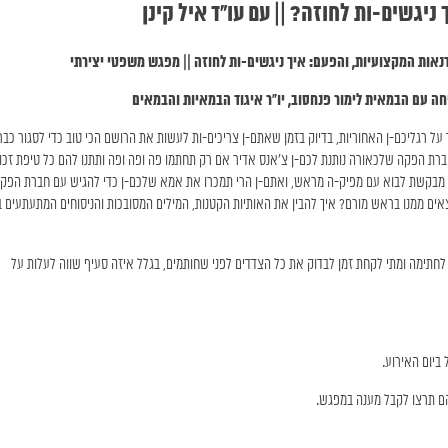
על רגליכם-ן האחוריות, בדיוק בזמן שאתם-ן צריכים-ות לעשות את הרושם הכי טוב כדי לסגור כב
ברת הפקה שלכאורה נותנת לכם-ן צ׳אנס אדיר אם רק תחתמו פה ופה ופה ותתנו להם כל טיפת זכוי
, מבקשת לבוא עם מפיק-ה מראש, ואתם-ן הרי תמכרו את אמא שלכם-ן כדי להגיש עם חברת הפקה
צאים ממנו בראש מורם? איך להבין את האותיות הקטנות, המילים המסובכות והניסוחים המתעתעים ב
ן לחתימה ומתי לקחת זמן לבדוק את כל הצדדים לפני שחותמים, בגלל איזה סעיף שווה לעלות על
ביום האירוע.
הם תרצו לקבל מענה במפגש.