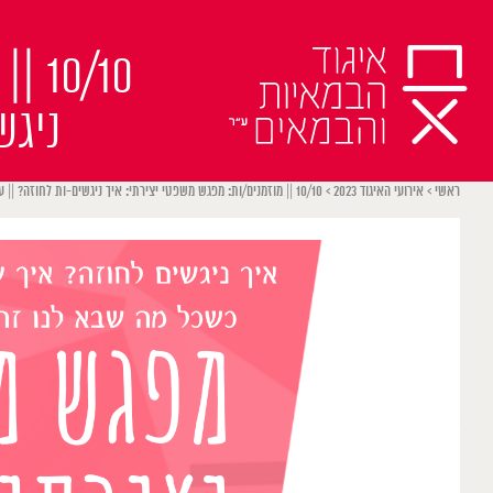
Ski
t
/10
conten
ניגש
ראשי
>
אירועי האיגוד 2023
>
10/10 || מוזמנים/ות: מפגש משפטי יצירתי: איך ניגשים-ות לחוזה? || עם עו״ד איל קינן