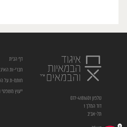
דף הבית
חברי-ות האיגו
חותמ-ת על ה
ייעוץ משפטי ו
טלפון 077-4181601
דוד המלך 1
תל-אביב
×