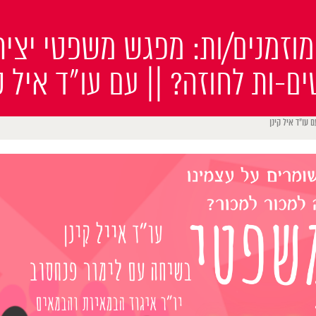
10 || מוזמנים/ות: מפגש משפטי יצי
ים-ות לחוזה? || עם עו״ד איל ק