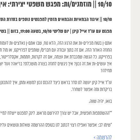
10/10 || מוזמנים/ות: מפגש משפטי יצירתי: איך ניגשים-ות לחוזה? || עם עו״ד איל קינן
10/10 || איגוד הבמאיות והבמאים מזמין למפגשים נוספים בסדרת הסדנאות המקצועיות, והפעם: איך ניגשים-ות לחוזה || מפגש משפטי יצירתי
מפגש עם עו״ד אייל קינן | יום שלישי 10/10, בשעה 19:00, בזום || בשיחה עם הבמאית לימור פנחסוב, יו״ר איגוד הבמאיות והבמאים
אתם-ן בטוח מכירים-ות את הרגע הזה, הלא נוח, שבו אתם-ן נאלצים-ות לעמוד 
החוזה הארור הזה. אם זה בתוך עבודה עם חברים/ שותפים לפרוייקט, או מול ח
בפרוייקט. כל הגשה שמכבדת את עצמה, אם זה לקרנות, חממות, אקסלרייטור
איך עושים-ות את זה נכון? איך ניגשים לחוזה בצורה מושכלת? בריאה? ועוד יו
תחילה?
עו״ד אייל קינן יעשה לנו סדר בראש כיצד להכנס נכון למשא ומתן, איך להתכונ
בריקדות ומה אפשר לשחרר.
בואו, יהיה שווה.
**ההשתתפות חופשית, אבל יש צורך להירשם מראש. לינק למפגש יישלח למייל 
*שימו לב: אפשר ואפילו רצוי לכתוב לנו בטופס ההרשמה שאלות ונושאים עלי
להרשמה >