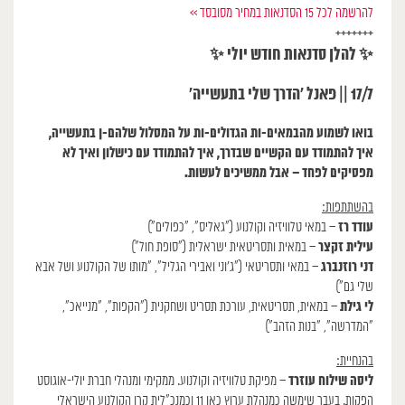
להרשמה לכל 15 הסדנאות במחיר מסובסד >>
+++++++
✨ להלן סדנאות חודש יולי ✨
17/7 || פאנל ׳
הדרך שלי בתעשייה׳
בואו לשמוע מהבמאים-ות הגדולים-ות על המסלול שלהם-ן בתעשייה,
איך להתמודד עם הקשיים שבדרך, איך להתמודד עם כישלון ואיך לא
מפסיקים לפחד – אבל ממשיכים לעשות.
בהשתתפות:
עודד רז
– במאי טלוויזיה וקולנוע (״גאליס״, ״כפולים״)
עילית זקצר
– במאית ותסריטאית ישראלית (״סופת חול״)
דני רוזנברג
– במאי ותסריטאי (״ג׳וני ואבירי הגליל״, ״מותו של הקולנוע ושל אבא
שלי גם״)
לי גילת
– במאית, תסריטאית, עורכת תסריט ושחקנית (״הקפות״, ״מנייאכ״,
״המדרשה״, ״בנות הזהב״)
בהנחיית:
ליסה שילוח עוזרד
– מפיקת טלוויזיה וקולנוע. ממקימי ומנהלי חברת יולי-אוגוסט
הפקות. בעבר שימשה כמנהלת ערוץ כאן 11 וכמנכ״לית קרן הקולנוע הישראלי