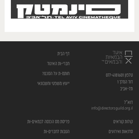
דף הבית
חברי-ות האיגוד
חותמ-ת על הסכם?
טלפון 077-4181601
דוד המלך 1
ייעוץ משפטי וחשבונאי
תל-אביב
דוא”ל
info@directorsguild.org.il
קולות קוראים
פריסת מס הכנסה לבמאים-ות
סדנאות ואירועים
הטבות לחברים-ות