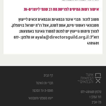
אישור רשות המיסים לפריסת מס רב שנתי ליוצרים-ות
חשוב לזכור
חברי איגוד הבמאיות והבמאים זכאים לייעוץ
:
חשבונאי ראשוני חינם, אחת לשנה, אצל רו”ח ישראל בוימפלק.
לצורך מימוש הייעוץ יש לפנות למשרד האיגוד באמצעות:
דוא”ל:
ayala@directorsguild.org.il
או טלפון: 077-
4181601
דף הבית
חברי-ות האיגוד
חותמ-ת על הסכם?
טלפון 077-4181601
דוד המלך 1
ייעוץ משפטי וחשבונאי
תל-אביב