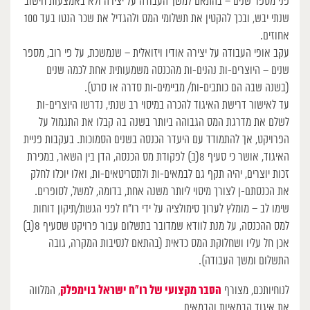
פני מספר שנים – בהתאם למשך העבודה על יצירה ולא באמצעות חישוב
שנתי יבש, ובכך להקטין את תשלומי המס ולהגדיל את שכר הנטו בעד 100
אחוזים.
עקב אופי העבודה על יצירה אודיו ויזואלית – שנמשכת, על פי רוב, מספר
שנים – היוצרים-ות נהנים-ות מהכנסה משמעותית אחת לכמה שנים
(בשנה שבה הם כותבים-ות/ מביימים-ות סדרה או סרט).
עד לאישור דרישת האיגוד להכרה במיסוי רב שנתי, נדרשו היוצרים-ות
לשלם את מדרגת המס הגבוהה ביותר בשנה בה קבלו את התגמול על
הפרויקט, אך להתמודד עם היעדר הכנסה בשנים הסמוכות. בעקבות פניית
האיגוד, אושר כי סעיף 8(ב) לפקודת מס הכנסה, הדן בין השאר, במכירת
זכות יוצרים, יהיה תקף גם לבמאים-ות ולתסריטאים-ות, ואלו יוכלו לחלק
את הכנסתם-ן לצורך מיסוי ליותר משנה אחת, בדומה, למשל, לסופרים.
שימו לב – מומלץ לערוך סימולציה על ידי רו”ח לפני הגשת/תיקון דוחות
למס ההכנסה, על מנת לוודא שמדובר בתשלום עבור פרויקט שסעיף 8(ב)
אכן חל עליו ושחלוקת המס כדאית (בהתאם לנסיבות המקרה, גובה
התשלום ומשך העבודה).
הסבר מקצועי של רו”ח ישראל בוימפלק
לנוחיותכם, מצורף
, המלווה
את איגוד הבמאיות והבמאים.