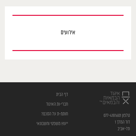
אירועים
דף הבית
חברי-ות האיגוד
חותמ-ת על הסכם?
טלפון 077-4181601
דוד המלך 1
ייעוץ משפטי וחשבונאי
תל-אביב