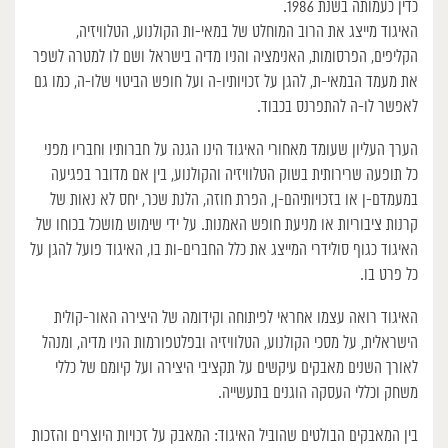
כדין כעמותה בשנת 1986.
האיגוד מייצג את הרוב המוחלט של במאי-ות הקולנוע, הטלוויזיה,
הקליפים, הפרסומות, האנימציה והניו מדיה בישראל ושם לו למטרה לשפר
את מעמד הבמאי-ת, להגן על זכויותיו-ה ועל חופש הביטוי שלו-ה, כמו גם
לאפשר לו-ה להתפרנס בכבוד.
הערך העליון שעומד מאחורי האיגוד הינו הגנה על חברותיו וחבריו מפני
כל תופעה שרירותית בשוק הטלוויזיה והקולנוע, בין אם מדובר בפגיעה
במעמדם-ן או בזכויותיהם-ן, הפרת חוזה, הלנת שכר, יחס לא נאות של
קרנות ציבוריות או מניעת חופש האמנות. על ידי שימוש מושכל בכוחו של
האיגוד כגוף סולידרי המייצג את כלל החברים-ות בו, האיגוד פועל להגן על
כל פרט בו.
האיגוד רואה עצמו אחראי לפיתוחה וקידומה של היצירה האור-קולית
הישראלית, על מסכי הקולנוע, הטלוויזיה ובפלטפורמות הניו מדיה, ומנהל
לאורך השנים מאבקים עיקשים על תקציבי היצירה ועל קיומם של כללי
משחק וכללי העסקה הוגנים בתעשייה.
בין המאבקים הבולטים שהוביל האיגוד: המאבק על זכויות היוצרים והזכות