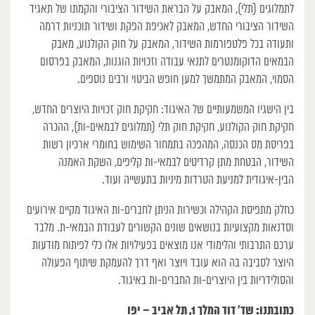
לתמלוגים (תלי), המאבק על הבראת השידור הציבורי והקמתו של תאגיד
השידור הציבורי החדש, המאבק לאכיפת הפקת ושידור תוכניות דרמה
ותעודה בכל פלטפורמות השידור, המאבק על חוק הקולנוע, מאבק
הבמאים הדוקומנטרים לתנאי עבודה וזכויות הוגנות, המאבק בפרסום
הסמוי, המאבק המתמשך למען חופש הביטוי ורבים נוספים.
בין הישגיו המשמעותיים של האיגוד: חקיקת חוק זכויות היוצרים החדש,
חקיקת חוק הקולנוע, חקיקת חוק תלי (תמלוגים לבמאים-ות), ההכרה
בפריסת מס הכנסה, המהפכה בתמחור השימוש בחומרי ארכיון רשות
השידור, הבטחת מתן קרדיטים לבמאי-ות קליפים, השקת האמנה
הבין-איגודית למניעת הטרדות מיניות בתעשייה ועוד.
כחלק מתפיסת הקהילה וכשירות הניתן לחברים-ות האיגוד מקיים אירועים
וסדנאות מקצועיות בנושאים שונים הקשורים לעבודת הבמאי-ת. מלבד
ערכם התרבותי והלימודי אנו מוצאים בפעילויות אלו כלי לפיתוח מודעות
היוצר לסביבה בה הוא עובד ויוצר ואף דרך להעמקת שיתוף הפעולה
והסולידריות בין היוצרים-ות החברים-ות באיגוד.
כתובתנו: שד׳ דוד המלך 1, תל אביב – יפו