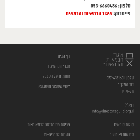
טלפון: 053-6660486
פייסבוק:
איגוד הבמאיות והבמאים
דף הבית
חברי-ות האיגוד
חותמ-ת על הסכם?
טלפון 077-4181601
דוד המלך 1
ייעוץ משפטי וחשבונאי
תל-אביב
דוא”ל
info@directorsguild.org.il
קולות קוראים
פריסת מס הכנסה לבמאים-ות
סדנאות ואירועים
הטבות לחברים-ות