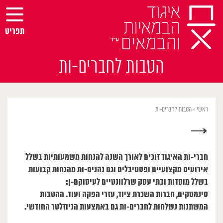
Ski
t
conten
תפריט
הטבות לחברים-ות
ראשי
>
הטבות לחברים-ות
→
חברי-ות האיגוד זוכים לאורך השנה להנחות משמעותיות בשלל
אירועים מקצועיים ופסטיבלים וגם נהנים-ות מהנחות קבועות
בשלל מוסדות ובתי עסק שרלוונטיים לעיסוקם-ן:
סינמטקים, חברות השכרת ציוד, עזרי הפקה ועוד. ההטבות
המשתנות נשלחות לחברים-ות גם באמצעות הניוזלטר החודשי.