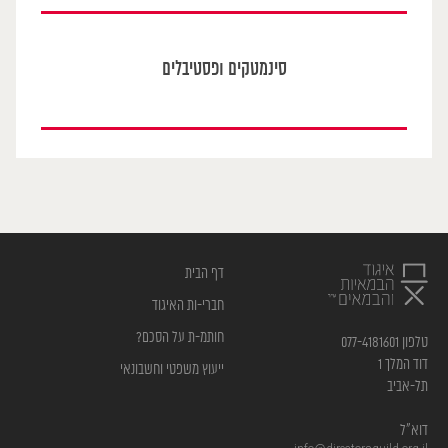
סינמטקים ופסטיבלים
דף הבית
חברי-ות האיגוד
חותמ-ת על הסכם?
טלפון 077-4181601
דוד המלך 1
ייעוץ משפטי וחשבונאי
תל-אביב
דוא”ל