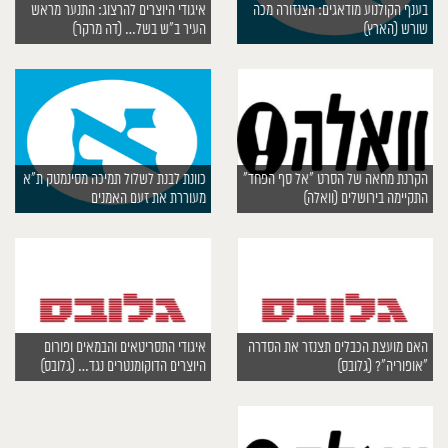
בענף הקולנוע מודאגים: הצנזורה מכה
איגודי היוצרים להרצוג: התנער מראש
שורש (הארץ)
העיר ב”ש בשל… (דה מרקר)
הקרנת מחאה של הסרט “אל סף הפחד”
כוונת לבנת לשלול תמיכה מסינמטק ת”א
התקיימה בירושלים (וואלה)
מעוררת את זעם האמנים
האם מועצת הכבלים תצנזר את הסדרה
איגודי התסריטאים והבמאים ופורום
“אופוריה”? (גלובס)
היוצרים הדוקומנטרים נגד… (גלובס)