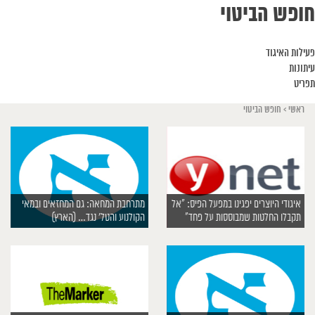
חופש הביטוי
פעילות האיגוד
עיתונות
תפריט
ראשי
>
חופש הביטוי
איגודי היוצרים יפגינו במפעל הפיס: “אל
מתרחבת המחאה: גם המחזאים ובמאי
תקבלו החלטות שמבוססות על פחד”
הקולנוע והטל’ נגד… (הארץ)