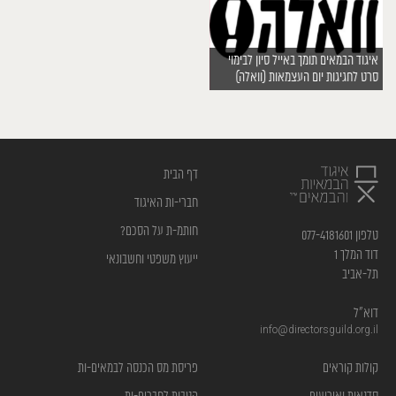
איגוד הבמאים תומך באייל סיון לבימוי
סרט לחגיגות יום העצמאות (וואלה)
דף הבית
חברי-ות האיגוד
חותמ-ת על הסכם?
טלפון 077-4181601
דוד המלך 1
ייעוץ משפטי וחשבונאי
תל-אביב
דוא”ל
info@directorsguild.org.il
קולות קוראים
פריסת מס הכנסה לבמאים-ות