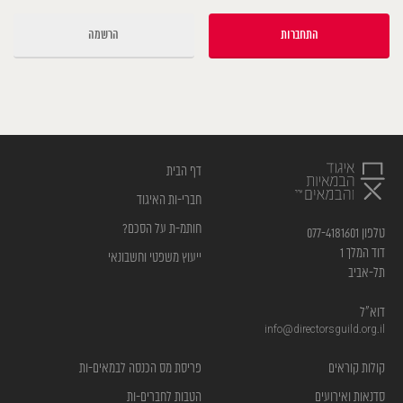
הרשמה
דף הבית
חברי-ות האיגוד
חותמ-ת על הסכם?
טלפון 077-4181601
דוד המלך 1
ייעוץ משפטי וחשבונאי
תל-אביב
דוא”ל
info@directorsguild.org.il
קולות קוראים
פריסת מס הכנסה לבמאים-ות
סדנאות ואירועים
הטבות לחברים-ות