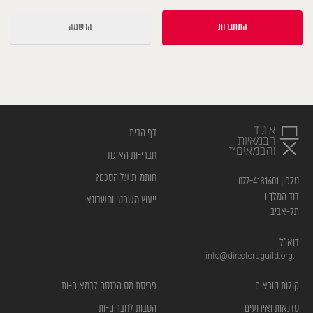
הרשמה
דף הבית
חברי-ות האיגוד
חותמ-ת על הסכם?
טלפון 077-4181601
דוד המלך 1
ייעוץ משפטי וחשבונאי
תל-אביב
דוא”ל
info@directorsguild.org.il
קולות קוראים
פריסת מס הכנסה לבמאים-ות
סדנאות ואירועים
הטבות לחברים-ות