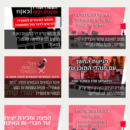
מכתב האיגודים ליו״ר מועצת כאן 11:
מכתב למועצת שידורי הכבלים והלווין:
דורשים להגיע לשימוע של מנכ״ל
עמדתנו בעסקת קשת וRGE
התאגיד!
איגוד הבמאיות והבמאים מזמין: ״היום
פועלים לקידום היצירה הישראלית:
שאחרי״ – תכנית התמחות על הסט
פגישת המשך עם נטפליקס
לבמאי-ות העתיד!