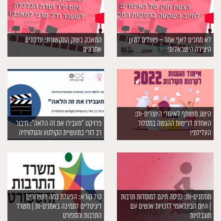
לא מחכים לאף אחד – פועלים למען
המאבק בשוק התקשורת: עדכונים
היצירה הישראלית!
אחרונים
הישג משותף לאיגודי היוצרים-ות:
האחדת דרישות ההגשה במסלול
פרויקט ״תעבירו את זה הלאה”: חיבור
העלילתי!
רב דורי בתעשיית הקולנוע והטלוויזיה
מוזמנים-ות: כניסה חינם למוסדות תרבות
קול קורא: הפעלת במה לשידורים
| היום הבינלאומי לזכויות אנשים עם
דיגיטליים לתמיכה באמנים-ות | משרד
מוגבלויות
התרבות והספורט