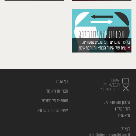
בלעדי לחברים-ות: תכנית מנטורינג
אישית של איגוד הבמאיות והבמאים!
דף הבית
חברי-ות האיגוד
חותמ-ת על הסכם?
טלפון 077-4181601
דוד המלך 1
ייעוץ משפטי וחשבונאי
תל-אביב
דוא”ל
info@directorsguild.org.il