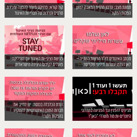
תמונת מצב: עדכון מחזית המאבק למען
קול קורא: פרויקט מיוחד להפצה ומכירת
הפקות המקור
סרטים וסדרות של חברי-ות האיגוד
מכתב האיגודים ליו״ר הרשות השנייה –
פגישת נציגי-ות האיגוד עם נטפליקס:
לאן נעלמו עשרות מיליוני שקלים?
פועלים לקידום היצירה הישראלית
ועדת הכלכלה בכנסת: יש לחייב את
מגיעים להפגין נגד הפגיעה בתמלוגי
חברות התוכן האינטרנטיות להשקיע
היוצרים-ות מול משרדי ״כאן״!
בהפקות מקור!