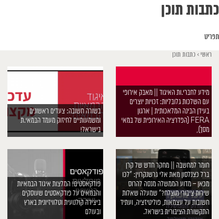
כתבות תוכן
תפריט
ראשי
>
כתבות תוכן
מידע לחברי.ות האיגוד || מאבק אירופי
עם השלכות גלובליות: זכויות יוצרים
בעידן הבינה המלאכותית | ארגון
בשורה חשובה: צעדים ראשונים
FERA (הפדרציה האירופית של במאי
ומשמעותיים לחיזוק מעמד הבמאי.ת
מסך),
בישראל!
חומר למחשבה || מחקר חדש של קרן
ברל כצנלסון מאת אלי גרשנקרוין: ”לכו
מכאן – מדוע הממשלה מנסה להרוס
פודקאסטים! המלצות איגוד הבמאיות
שירות ציבורי מוצלח?” שמעלה שאלות
והבמאים על פודקאסטים שעוסקים
חשובות על עצמאות, פוליטיזציה, ועתיד
ביצירה קולנועית וטלוויזיונית בארץ
התקשורת הציבורית בישראל.
ובעולם