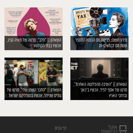
מידע חשוב: פריסת מס הכנסה למספר
השאלון || ״חלב״, סרטה של מאיה קניג,
שנות מס לבמאים-ות
עכשיו בבתי הקולנוע
השאלון || ״השיבה מהפלנטה האחרת״,
סרטו של אסף לפיד, עכשיו ב׳כאן׳
השאלון || ״החבר השמן שלי״, סרטו של
וברחבי הארץ
גודיס שניידר, עכשיו בנטפליקס ישראל
דף הבית