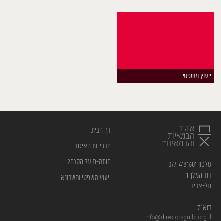
ייעוץ משפטי
דף הבית
חברי-ות האיגוד
חותמ-ת על הסכם?
טלפון 077-4181601
דוד המלך 1
ייעוץ משפטי וחשבונאי
תל-אביב
דוא”ל
info@directorsguild.org.il