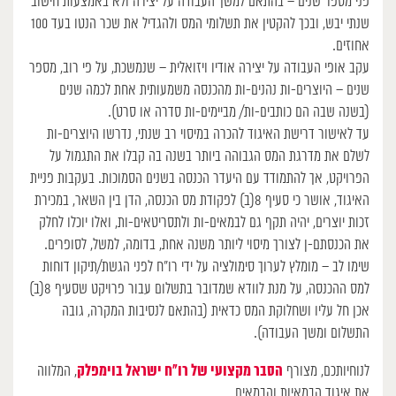
פני מספר שנים – בהתאם למשך העבודה על יצירה ולא באמצעות חישוב
שנתי יבש, ובכך להקטין את תשלומי המס ולהגדיל את שכר הנטו בעד 100
אחוזים.
עקב אופי העבודה על יצירה אודיו ויזואלית – שנמשכת, על פי רוב, מספר
שנים – היוצרים-ות נהנים-ות מהכנסה משמעותית אחת לכמה שנים
(בשנה שבה הם כותבים-ות/ מביימים-ות סדרה או סרט).
עד לאישור דרישת האיגוד להכרה במיסוי רב שנתי, נדרשו היוצרים-ות
לשלם את מדרגת המס הגבוהה ביותר בשנה בה קבלו את התגמול על
הפרויקט, אך להתמודד עם היעדר הכנסה בשנים הסמוכות. בעקבות פניית
האיגוד, אושר כי סעיף 8(ב) לפקודת מס הכנסה, הדן בין השאר, במכירת
זכות יוצרים, יהיה תקף גם לבמאים-ות ולתסריטאים-ות, ואלו יוכלו לחלק
את הכנסתם-ן לצורך מיסוי ליותר משנה אחת, בדומה, למשל, לסופרים.
שימו לב – מומלץ לערוך סימולציה על ידי רו”ח לפני הגשת/תיקון דוחות
למס ההכנסה, על מנת לוודא שמדובר בתשלום עבור פרויקט שסעיף 8(ב)
אכן חל עליו ושחלוקת המס כדאית (בהתאם לנסיבות המקרה, גובה
התשלום ומשך העבודה).
הסבר מקצועי של רו”ח ישראל בוימפלק
לנוחיותכם, מצורף
, המלווה
את איגוד הבמאיות והבמאים.