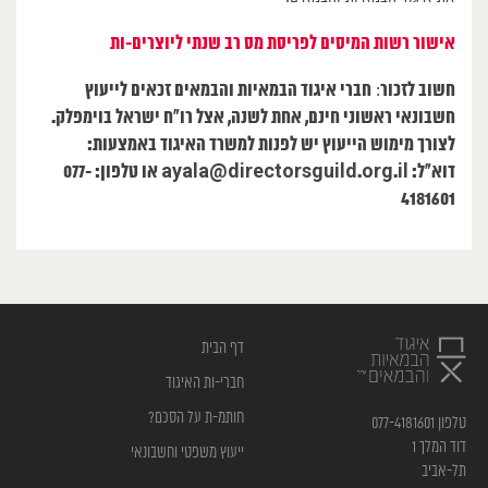
אישור רשות המיסים לפריסת מס רב שנתי ליוצרים-ות
חשוב לזכור
חברי איגוד הבמאיות והבמאים זכאים לייעוץ
:
חשבונאי ראשוני חינם, אחת לשנה, אצל רו”ח ישראל בוימפלק.
לצורך מימוש הייעוץ יש לפנות למשרד האיגוד באמצעות:
דוא”ל:
ayala@directorsguild.org.il
או טלפון: 077-
4181601
דף הבית
חברי-ות האיגוד
חותמ-ת על הסכם?
טלפון 077-4181601
דוד המלך 1
ייעוץ משפטי וחשבונאי
תל-אביב