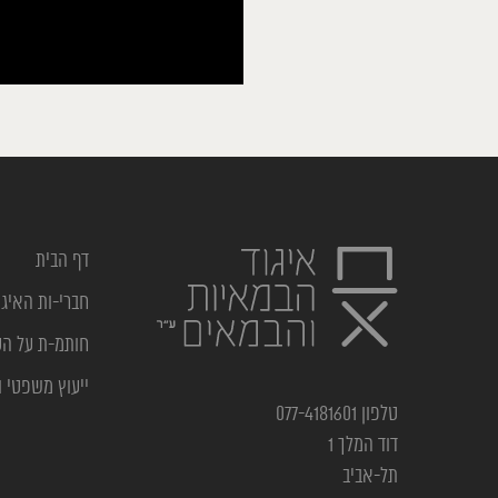
דף הבית
חברי-ות האיגו
חותמ-ת על ה
ייעוץ משפטי ו
טלפון 077-4181601
דוד המלך 1
תל-אביב