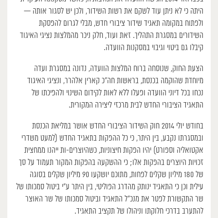
היתה כי לא ניתן עוד לשקם את רשות השידור, ולכן יש לסגור אותה —
ולפתוח במקומה תאגיד שידור ציבורי חדש, מבלי לגרום להפסקת
השידורים במסגרת התהליך. זאת ועוד, חלק ניכר מהמלצות נציגי האיגוד
קיבלו גם ביטוי וגיבוי במסקנות הוועדה.
הצעת החוק, שנוסחה ברוח המלצות הוועדה, נדונה במסגרת ועדה
מיוחדת שהוקמה בכנסת, בראשות חה”כ קארין אלהרר, ונציגי האיגוד
נכחו בכל דיוני הוועדה ופעלו ללא לאות לקידום השינוי ולהפיכתו של
התאגיד הציבורי החדש לבית מרכזי ליצירה המקורית.
בחודש יולי 2014 חוק השידור הציבורי החדש אושר במליאת הכנסת
ובמסגרתו נקבע, בין היתר, כי כל ההפקות בתאגיד החדש (למעט משדרי
אקטואליה וספורט) יהיו הפקות חיצוניות, כשהיוצרים-ות ייהנו ממחצית
זכויות היוצרים בהפקות אלו; כי ההשקעה בהפקות המקור תעמוד על סך
של 180 מיליון שקלים לפחות, מתוכם יושקעו 90 מיליון שקלים בסוגה
עילית וכן כי התאגיד ינותק מהדרג הפוליטי, בין היתר ע”י ביטול סמכותו של
שר התקשורת לפטר את מנכ”ל התאגיד וביטול סמכותו של שר האוצר
להתערב בדרכי חלוקתו וניהולו של תקציב התאגיד.