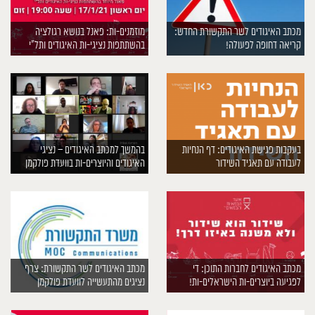
מכתב האיגודים לשר התקשורת החדש:
מוזמנים-ות: פאנל בנושא רגולציה
קריאה דחופה לפעולה!
בהשתתפות נציגי-ות האיגודים ותל״י
בעקבות פגישת האיגודים: דף הנחיות
בהמשך למכתב האיגודים – נציגי
לעבודה עם תאגיד השידור
האיגודים והיוצרים-ות בוועדת פולקמן
מכתב האיגודים לחברות התוכן: די
מכתב האיגודים לשר התקשורת: צרף
לפגיעה ביוצרים-ות הישראלים-ות!
נציגים מהתעשייה לוועדת פולקמן