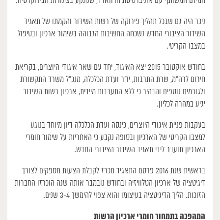
המיזם המשותף עם אוניברסיטת הרווארד, שנתקע בצינורות הבירוקרטיה.
ניכר היה גם שבכל תהליך פירוקה של רשות השידור והקמתו של תאגיד
השידור הציבורי החדש נשכחה החשיבות הגבוהה בשימור ארכיון ובטיפול
במצבו הקריטי.
בחודש אוקטובר 2015 יצא האיגוד, יחד עם שאר איגודי היוצרים, בקריאת
חירום לרה”מ, שרת התרבות, יו”ר ועדת הכלכלה, מנכ”ל משרד התקשורת
ולגורמים נוספים והבהיר כי ללא התערבות מיידית, ארכיון רשות השידור
יגיע במהרה לכליון.
בעקבות פניית איגודי היוצרים, כינסה ועדת הכלכלה דיון מיוחד בנוגע
למצבו הקריטי של הארכיון ובסופה נקבע כי האחריות על שימור חומרי
הארכיון תועבר לידי תאגיד השידור הציבורי החדש.
בראשית שנת 2016 פרסם התאגיד מכרז לקבלת הצעות מספקים לצורך
דיגיטציה של ארכיון הטלוויזיה ובחודש נובמבר אותה שנה הוכרזו החברות
הזוכות. הליך הדיגיטציה בעיצומו והוא צפוי להימשך 3-4 שנים.
המהפכה בתמחור חומרי ארכיון הרשות