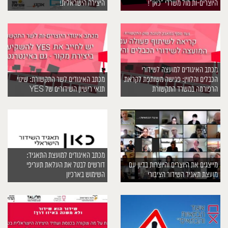
היוצרים-ות מול משרדי ״כאן״!
היצירה הישראלית!
מכתב האיגודים למועצה לשידורי
הכבלים והלווין: פגישה משותפת לקראת
מכתב האיגודים לשר התקשורת: שינוי
הרפורמה במשרד התקשורת
תנאי רישיון השידורים של YES
מכתב האיגודים למועצת התאגיד:
מייצגים את היוצרים והיוצרות בדיון עם
דורשים לבטל את העלאת תעריפי
מועצת תאגיד השידור הציבורי
השימוש בארכיון