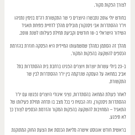
לצורך הפקות מקור.
בחודש יולי 2016 נתבשרו היוצרים כי שר התקשורת רה”מ בנימין נתניהו
ויו”ר ההסתדרות אבי ניסנקורן מובילים מהלך לדחיית פתיחת תאגיד
השידור הישראלי ב-18 חודשים וקביעת תחילת פעילותו לשנת 2018.
מהלך זה הסתמן כמהלך שמשמעותו המיידית היא הפסקה חוזרת בהזרמת
הכספים להשקעה בהפקות המקור.
ב-23 ביולי עשרות יוצרות ויוצרים הפגינו ברחבת בית ההסתדרות בתל
אביב במחאה על העסקה שנרקמה בין יו”ר ההסתדרות לבין שר
התקשורת.
לאחר פעולת המחאה בהסתדרות, נציגי איגודי היוצרים נפגשו עם יו”ר
ההסתדרות ניסנקורן, וזה הבטיח כי בכל מצב בו תדחה תחילת פעילותו של
התאגיד – המחויבות להשקעה בהפקות המקור והזרמת הכספים לצורך כך
לא תיפגע.
בראשית חודש אוגוסט אישרה מליאת הכנסת את הצעת החוק המתוקנת