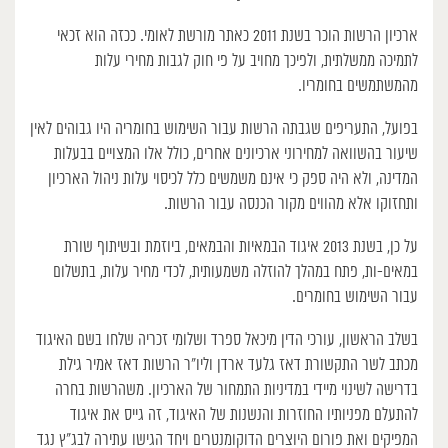
ארכיון הרשות הוכר בשנת 2011 כאתר מורשת לאומי. ככזה הוא זכאי
לתמיכה ממשלתית, ולפיכך מחויב על פי חוק לגבות מחירי עלות
מהמשתמשים בחומריו.
בפועל, התעריפים שגבתה הרשות עבור השימוש בחומריה היו גבוהים לאין
שיעור בהשוואה למחירוני ארכיונים אחרים, כולל אלו המצויים בבעלות
המדינה, ולא היה ספק כי אינם משמשים כלל לכיסוי עלות ניהול הארכיון
ותחזוקו אלא מהווים מקור הכנסה עבור הרשות.
על כן, בשנת 2013 איגוד הבמאיות והבמאים, ביוזמת ובשיתוף שורת
במאים-ות, פתח במהלך להוזלה משמעותית, לכדי מחיר עלות, בתשלום
עבור השימוש בחומרים.
בשלב הראשון, עורכי הדין מיכאל ספרד ושלומי זכריה שלחו בשם האיגוד
מכתב לשר התקשורת דאז גלעד ארדן וליו”ר הרשות דאז אמיר גילת
בדרישה לשינוי מיידי במדיניות התמחור של הארכיון. משהרשות בחרה
להתעלם מפניותיו החוזרות והנשנות של האיגוד, זה גייס את איגוד
המפיקים ואת פורום היוצרים הדוקומנטרים ויחד הגישו עתירה לבג”ץ נגד