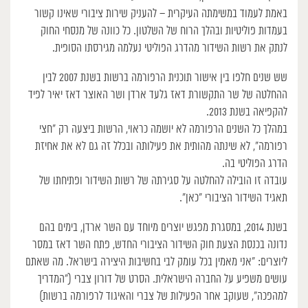
באמת לעמוד במשימתה העיקרית – להעניק שירות ציבורי שאינו קשור
בעמדות פוליטיות ובהלך הרוח של השלטון. כל כוונה של מנסחי החוק
לנתק את רשות השידור מהדרג הפוליטי נעלמה מגירסתו הסופית.
שש שנים חלפו בין אישור תוכנית הרפורמה ברשות בשנת 2007 לבין
ההחלטה של שר התקשורת דאז גלעד ארדן ושר האוצר דאז יאיר לפיד
להקפיאה בשנת 2013.
במהלך כל השנים הרפורמה לא יושמה כראוי, הרשות ביצעה רק “חצי
רפורמה”, לא שינתה מהותית את פעילותה ובכלל זה גם לא את אחיזת
הדרג הפוליטי בה.
עובדה זו הובילה להחלטה על סגירתה של רשות השידור ופתיחתו של
תאגיד השידור הציבורי “כאן”.
בשנת 2014, במסגרת מפגש יוצרים מיוחד עם השר ארדן, בימים בהם
נדונה בכנסת הצעת חוק השידור הציבורי החדש, פתח השר דאז במסר
ליוצרים: “אני מאמין בכל עומק לבי בחשיבות היצירה בישראל. מה שאתם
עושים משפיע על החברה הישראלית. הסרט של דורון צברי (“המדריך
למהפכה”, שעוקב אחר הפעילות של צברי והאיגוד לרפורמה ברשות)