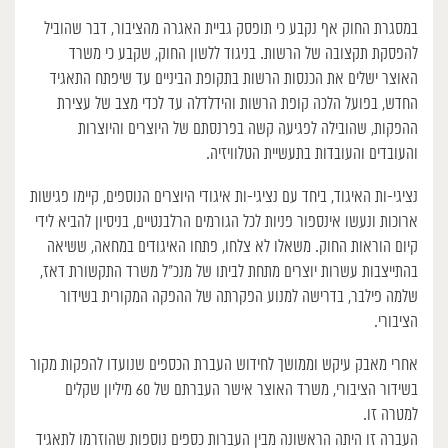
במסגרת החוק אף נקבע כי תופסק גביית האגרה מהציבור, דבר שהוביל
להפסקת תקצובה של הרשות. בניגוד ללשון החוק, שקבע כי משרד
האוצר ישלים את הכנסות הרשות בתקופת הביניים עד שיפתח התאגיד
החדש, בפועל הלכה קופת הרשות והידלדלה עד לכדי מצב של עצירת
ההפקות, שהובילה לפגיעה קשה בפרנסתם של היוצרים והיוצרות
והעובדים והעובדות בתעשיית הטלוויזיה.
נציגי-ות האיגוד, ביחד עם נציגי-ות איגודי היוצרים הנוספים, קיימו פגישות
ארוכות ונעשו אינספור פניות לכל הגורמים הרלבנטיים, בניסיון להביא לידי
קיום הוראות החוק. משאלו לא צלחו, פתחו האיגודים במחאה, ששיאה
בהתייצבות עשרות יוצרים מתחת לביתו של מנכ”ל משרד התקשורת דאז,
שלמה פילבר, בדרישה למנוע הפקרתה של ההפקה המקורית בשידור
הציבורי.
אחרי מאבק עיקש וממושך לחידוש העברת הכספים שנועדו להפקות מקור
בשידור הציבורי, משרד האוצר אישר העברתם של 60 מיליון שקלים
למטרה זו.
העברה זו היתה הראשונה מבין העברות כספים נוספות שהוזרמו לתאגיד