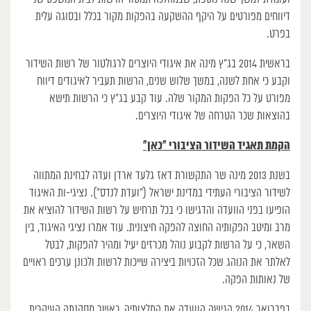
דיווחים מפורטים על היקף ההשקעה בהפקות מקור בכלל ובסוגה עלית
בפרט.
בראשית 2014 בג”ץ מינה את איגודי היוצרים לרגולטור של רשות השידור
וקבע כי אחת לשנה, במשך שלוש שנים, הרשות תעביר לאיגודים דיווח
מפורט על כל הפקות המקור שלה. עוד קבע בג”ץ כי הרשות תישא
בהוצאות שכר הטרחה של איגודי היוצרים.
הקמת תאגיד השידור הציבורי “כאן”
בשנת 2013 מינה שר התקשורת דאז גלעד ארדן ועדה לבחינת המתווה
לשידור הציבורי העתידי במדינת ישראל (“ועדת לנדס”). נציגי-ות האיגוד
הופיעו בפני הוועדה והדגישו כי בכל תרחיש על רשות השידור להוציא את
מרב ומיטב הפקותיה החוצה להפקה חיצונית. עוד אמרו נציגי האיגוד, בין
השאר, כי על הרשות לקבוע נוהל מכרזים יעיל ומהיר להפקות, לבטל
לאלתר את הנוהג שכל הזכויות ביצירה שייכות לרשות ולכונן ערכים ראויים
של נאותות הפקה.
בפברואר 2014 הגישה הוועדה את המלצותיה, כאשר מסקנתה העיקרית