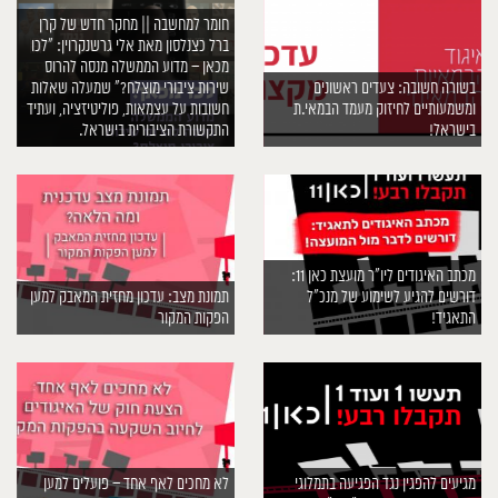
חומר למחשבה || מחקר חדש של קרן
ברל כצנלסון מאת אלי גרשנקרוין: ”לכו
מכאן – מדוע הממשלה מנסה להרוס
בשורה חשובה: צעדים ראשונים
שירות ציבורי מוצלח?” שמעלה שאלות
ומשמעותיים לחיזוק מעמד הבמאי.ת
חשובות על עצמאות, פוליטיזציה, ועתיד
בישראל!
התקשורת הציבורית בישראל.
מכתב האיגודים ליו״ר מועצת כאן 11:
דורשים להגיע לשימוע של מנכ״ל
תמונת מצב: עדכון מחזית המאבק למען
התאגיד!
הפקות המקור
מגיעים להפגין נגד הפגיעה בתמלוגי
לא מחכים לאף אחד – פועלים למען