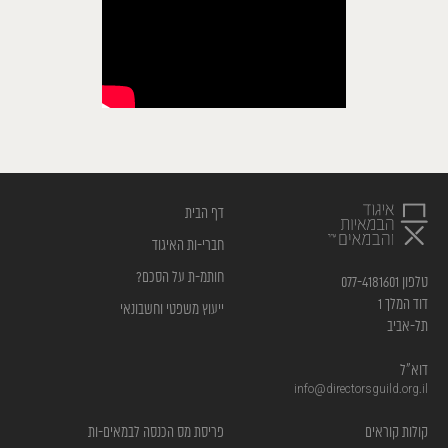
דף הבית
חברי-ות האיגוד
חותמ-ת על הסכם?
טלפון 077-4181601
דוד המלך 1
ייעוץ משפטי וחשבונאי
תל-אביב
דוא”ל
info@directorsguild.org.il
קולות קוראים
פריסת מס הכנסה לבמאים-ות