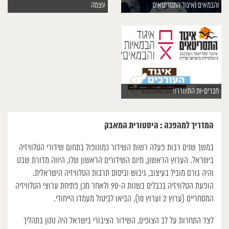
והבמאים ואיגוד התסריטאים
עצמה
חברים-ות התעוררו!
המדריך למהפכה : היסטורית המאבק
במשך שנים רבות פעלה רשות השידור כמונופול בתחום שידורי הטלוויזיה
בישראל. הערוץ הראשון, מיום השידורים הראשון שלו, היווה מדורת שבט
והיה גורם מוביל בעיצוב, גיבוש וביסוס תרבות הטלוויזיה הישראלית.
הופעת הטלוויזיה בכבלים בשנות ה-90 ולאחר מכן פתיחת ערוצי הטלוויזיה
המסחריים (ערוץ 2 וערוץ 10), הביאו לביטול מעמדו הייחודי.
לצד התחרות על לב הצופים, השידור הציבורי בישראל היה נתון בתהליך