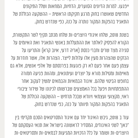
ייפגעו. למרות הדיונים הסוערים, הדחיות, המחאות ושלל התיקונים
החדשים שאושרו בחוק מרגע חקיקתו הראשית – ההשקעה הכוללת של
התאגיד בהפקות המקור נותרה על כנה, כפי שנדרש בחוק.
בשנת 2018, שלחו איגודי היוצרים-ות שלחו מכתב תקיף לשר התקשורת,
הקורא להפסיק לאלתר את ההתעללות באנשי התאגיד ואת האיומים על
סגירה מצד שרים וחברי כנסת (אריה דרעי, איוב קרא) והתריעו על
הנזקים שהצהרות מעין אלו עלולות לייצר. הצהרות אלו, אשר חוזרות על
עצמן פעם אחר פעם לא רק פוגעות בפרנסתם של אלפי אנשים, אלא גם
מאיימות ומטילות מורא על יוצרים ועיתונאים, ומהוות פגיעה חמורה
בחופש הביטוי שלהם. איגוד הבמאיות והבמאים ימשיך לעקוב אחר
ההתפתחויות ויפעל בכל האמצעים שברשותו לכינונו של שידור ציבורי
ראוי, מקצועי ועצמאי ויוודא שבכל תרחיש – ההשקעה הכוללת של
התאגיד בהפקות המקור תיוותר על כנה, כפי שנדרש בחוק.
עוד ב 2018, גיבש האיגוד יחד עם איגוד התסריטאים הסכם תקדימי בין
“כאן” לשני האיגודים, המסדיר לראשונה בישראל את תנאי העסקתם של
היוצרים-ות ושומר על כלל הזכויות המגיעות לבמאים-ות ותסריטאים-ות