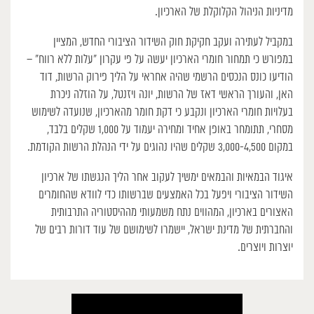
מדיניות הניהול הקלוקלת של הארכיון.
במקביל לעתירה ועקב חקיקת חוק השידור הציבורי החדש, המציין
במפורש כי תמחור חומרי הארכיון יעשה על פי עקרון “עלות ללא רווח” –
הודיעו כונס הנכסים הרשמי שהיה אחראי על הליך פירוק הרשות, דוד
האן, והעורך הראשי דאז של הרשות, יונה ויזנטל, על הוזלה ניכרת
בעלויות חומרי הארכיון ונקבע כי דקת חומר מהארכיון, שנועדה לשימוש
מסחרי, תתומחר באופן אחיד ומחירה יעמוד על 1,000 שקלים בלבד,
במקום 3,000-4,500 שקלים שהיו נהוגים על ידי הנהלת הרשות הקודמת.
איגוד הבמאיות והבמאים ימשיך לעקוב אחר הליך הנגשתו של ארכיון
השידור הציבורי ויפעל בכל האמצעים שברשותו כדי לוודא שהחומרים
האצורים בארכיון, המהווים נתח משמעותי מההיסטוריה התרבותית
והחברתית של מדינת ישראל, יישמרו לשימושם של עוד דורות רבים של
יוצרות ויוצרים.