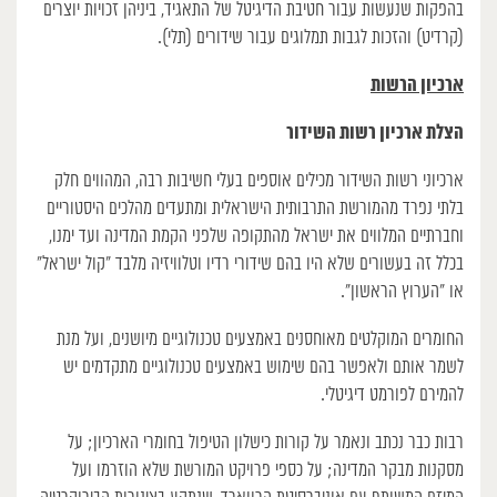
בהפקות שנעשות עבור חטיבת הדיגיטל של התאגיד, ביניהן זכויות יוצרים
(קרדיט) והזכות לגבות תמלוגים עבור שידורים (תלי).
ארכיון הרשות
הצלת ארכיון רשות השידור
ארכיוני רשות השידור מכילים אוספים בעלי חשיבות רבה, המהווים חלק
בלתי נפרד מהמורשת התרבותית הישראלית ומתעדים מהלכים היסטוריים
וחברתיים המלווים את ישראל מהתקופה שלפני הקמת המדינה ועד ימנו,
בכלל זה בעשורים שלא היו בהם שידורי רדיו וטלוויזיה מלבד “קול ישראל”
או “הערוץ הראשון”.
החומרים המוקלטים מאוחסנים באמצעים טכנולוגיים מיושנים, ועל מנת
לשמר אותם ולאפשר בהם שימוש באמצעים טכנולוגיים מתקדמים יש
להמירם לפורמט דיגיטלי.
רבות כבר נכתב ונאמר על קורות כישלון הטיפול בחומרי הארכיון; על
מסקנות מבקר המדינה; על כספי פרויקט המורשת שלא הוזרמו ועל