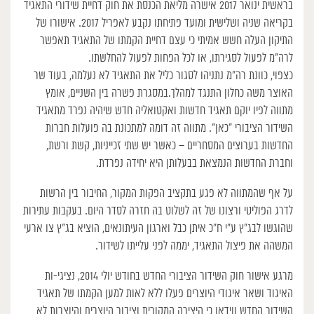
בראשית ינואר 2017 אישרה מליאת הכנסת את חוק דחיית שידורי התאגיד
בקריאה שניה ושלישית ומועד פתיחתו נקבע לאפריל 2017. אישורו של
התיקון העלה חשש אמיתי כי עצם דחיית הקמתו של התאגיד תאפשר
לרה”מ לפעול לסגירתו, או לכל הפחות לפעול להחלשתו.
כצפוי, כוונת רה”מ נתניהו לסגור כליל את התאגיד לא נעלמה, בעוד שר
האוצר משה כחלון התנגד למהלך.במסגרת פשרה בין השניים, אומץ
מתווה לפיו יוקם תאגיד חדשות ואקטואליה חדש שיהיה נפרד מתאגיד
השידור הציבורי “כאן”. מתווה זה דומה למתכונת בה פועלות חברות
החדשות בערוצים המסחריים – כאשר יש שתי זכייניות, קשת ורשת,
וחברת החדשות הנמצאת בבעלותן היא יחידה נפרדת.
על אף שהמתווה לא פגע בתקציב הפקות המקור, החיבור בין הרשות
לדרג הפוליטי ורצונו של זה לשלוט בה חזרה לסדר היום. בעקבות עתירות
שהוגשו לבג”ץ ע”י ח”כ איתן כבל וארגון העיתונאים, הוציא בג”ץ צו ארעי
המשהה את פיצול התאגיד, יממה לפני עלייתו לשידור.
מרגע אישור חוק השידור הציבורי החדש בחודש יולי 2014, נציגי-ות
האיגוד ושאר איגודי היוצרים פעלו ללא לאות למען הקמתו של תאגיד
השידור החדש ווידאו כי היצירה המקורית וציבור היוצרים והיוצרות לא