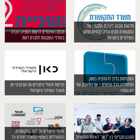
חדשות טובות ליצירת המקור: שר
התקשורת מקים ועדה לבחינת תחום
מכתב האיגודים לרשות השניה: הכרה
השידורים בישראל
בעודפי השקעות לחברת רשת
התקדמות בדרך לרגולציה בשוק
הטלוויזיה הרב ערוצית – אך המאבק עוד
פגישת איגודי היוצרים-ות עם נציגי-ות
לא נגמר!
תאגיד השידור הישראלי
איגודי היוצרים-ות לשר התקשורת:
הסכם תקדימי בין “כאן” לאיגוד הבמאיות
ההתעללות באנשי התאגיד חוזרת על