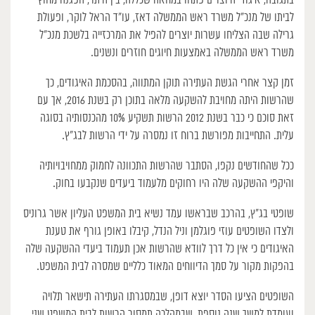
בתגובה, איגודי היוצרים פתחו במחאה שכללה, בין היתר, הפגנה מחוץ
לביתו של מנכ”ל משרד ראש הממשלה דאז, עו”ד הראל לוקר, ופעולת
גרילה שבה הצליחו עשרות יוצרים להפיל את המרכזייה בלשכת מנכ”ל
משרד ראש הממשלה באמצעות חיוגים חוזרים ונשנים.
זמן קצר אחרי הגשת העתירה תוקן המתווה, בהסכמת האיגודים, כך
שהרשות היתה מחויבת להשקעה מלאה בתוכן רק בשנת 2016, אך עם
זאת סוכם כי כבר בשנת 2012 הרשות תשקיע 10% מהכנסותיה בסוגה
עלית. התחייבות מפורשת ברוח זו נמסרה על ידי הרשות לבג”ץ.
ככל שהחודשים נקפו, הסתבר שהרשות התכוונה לחמוק ממחויבויותיה
והיקפי ההשקעה שלה היו רחוקים מלעמוד ביעדים שנקבעו בחוק.
שופטי בג”ץ, בהרכב שבראשו עמד נשיא בית המשפט העליון אשר גרוניס
ולצדו השופטים עוזי פוגלמן וניל הנדל, קיבלו באופן גורף את טענת
האיגודים כי אין כל דרך לוודא שהרשות אכן תעמוד ביעדי ההשקעה שלה
בהפקות מקור על סמך הדיווחים המאוד כלליים שמסרה לבית המשפט.
השופטים הציעו הסדר יוצא דופן, שבמסגרתו העתירה תישאר תלויה
ועומדת למשך שנה נוספת, שבמהלכה תמסור הרשות לבית המשפט שני