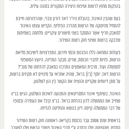
בהפקות מחוץ לרשות וטיפוח היצירה המקורית בסוגה עילית.
בעת שהבין האיגוד, בהובלת היו”ר דאז דורון צברי, שהרפורמה חייבת
להתחיל מניתוקה של הרשות מהדרג הפוליטי, הקדיש עצמו האיגוד
למאבק חריף אשר התמקד בשני מישורים עיקריים: מלחמה בשחיתות
שדבקה ברשות ושינוי חוק רשות השידור.
פעולות המחאה כללו הפגנות וכנסי חירום, התפרצויות לישיבות מליאת
הרשות, פניות לחברי הכנסת, שרים, מבקר המדינה, היועץ המשפטי
לממשלה ועוד. מרבית המאמצים התרכזו במאבק להדחתו של מנכ”ל
הרשות דאז, יוסף (ג’ו) בראל, שהיה אחראי על מינויים לא תקינים ברשות,
על מתן דיווחים שקריים והנציח את הקשר בין הון לשלטון.
האיגוד, בשיתוף איגוד התסריטאים והתנועה לאיכות השלטון, הגיש בג”ץ
שחייב את הממשלה לדון בהדחת בראל. בג”צ קיבל את העתירה ובסופו
של דבר הממשלה קיימה דיון בנושא והחליטה להדיחו.
בראשית שנת 2008 עבר בכנסת בקריאה ראשונה חוק רשות השידור
החדש, שהטיוטה שלו נכתבה ע”י חברי האיגוד ויושבי הראש שלו לשעבר