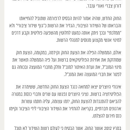
דורון צברי ואורי ענבר.
החוק החדש, שהיה אמור להיות הבסיס לרפורמה שתוביל להחייאתו
והבראתו של השידור הציבורי, הגדיר את הרשות כ”גוף שידור ציבורי” ולא
“ממלכתי” ובכך ניתק אותה כמעט לחלוטין מהשפעה פוליטית וקבע דרכים
למינוי אנשי מקצוע מנוסים למנהלי הרשות.
אולם, הממשלה הפילה את הצעת החוק וקידמה, במקומה, הצעת חוק
שמחזקת את אחיזת הפוליטיקאים ברשות ועל פיה הממשלה תאשר את
מינוי המנכ”ל, את ועדת האיתור למנכ”ל וחלק מחברי המועצה ובכוחה גם
לפטר את חברי המועצה ואת המנכ”ל.
איגודי היוצרים יצאו למחאה כנגד הצעת החוק החדשה, ששימרה את
הפוליטיזציה ברשות. נציגי היוצרים נפגשו עם שרים וחברי כנסת במטרה
להביאם להתנגדות להצעת החוק, יזמו עצומה, עליה חתמו עשרות
ארגונים חברתיים, בקריאה להחזיר את השידור הציבורי לידי הציבור וקיימו
כנס חירום להצלתו.
במרץ 2012 אושר החוק, אשר הבטיח כי לעולם רשות השידור לא תוכל