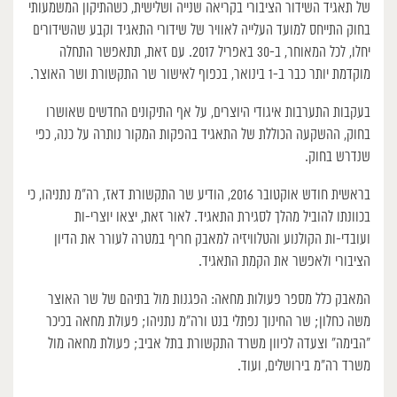
של תאגיד השידור הציבורי בקריאה שנייה ושלישית, כשהתיקון המשמעותי
בחוק התייחס למועד העלייה לאוויר של שידורי התאגיד וקבע שהשידורים
יחלו, לכל המאוחר, ב-30 באפריל 2017. עם זאת, תתאפשר התחלה
מוקדמת יותר כבר ב-1 בינואר, בכפוף לאישור שר התקשורת ושר האוצר.
בעקבות התערבות איגודי היוצרים, על אף התיקונים החדשים שאושרו
בחוק, ההשקעה הכוללת של התאגיד בהפקות המקור נותרה על כנה, כפי
שנדרש בחוק.
בראשית חודש אוקטובר 2016, הודיע שר התקשורת דאז, רה”מ נתניהו, כי
בכוונתו להוביל מהלך לסגירת התאגיד. לאור זאת, יצאו יוצרי-ות
ועובדי-ות הקולנוע והטלוויזיה למאבק חריף במטרה לעורר את הדיון
הציבורי ולאפשר את הקמת התאגיד.
המאבק כלל מספר פעולות מחאה: הפגנות מול בתיהם של שר האוצר
משה כחלון; שר החינוך נפתלי בנט ורה”מ נתניהו; פעולת מחאה בכיכר
“הבימה” וצעדה לכיוון משרד התקשורת בתל אביב; פעולת מחאה מול
משרד רה”מ בירושלים, ועוד.