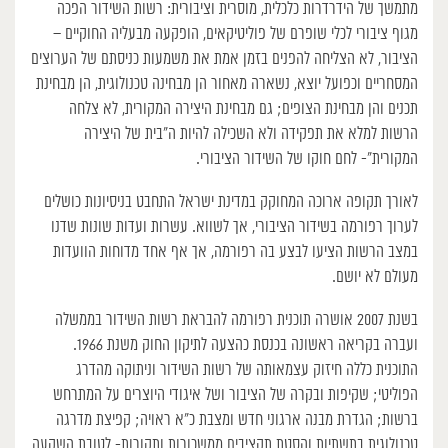
מתמשך של הידרדרות כלכלית, מוסרית וציבורית: רשות השידור הפכה
מגוף ציבורי לכלי שופרם של פוליטיקאים, הופקעה מבעליה החוקיים –
הציבור, לא הצליחה להפנים בזמן אמת את משמעות כניסתם של הערוצים
המסחריים וכפועל יוצא, נשארה מאחור הן מבחינה טכנולוגית, הן מבחינת
תכנים והן מבחינת הצופים; גם מבחינת היצירה המקורית, לא צלחה
הרשות למלא את תפקידה ולא השכילה להיות ה”בית של היצירה
המקורית”- לחם חוקו של השידור הציבורי.
לאורך תקופה ארוכה המחוקק במדינת ישראל התחבט בניסיונות כושלים
לערוך רפורמה בשידור הציבורי, אך לשווא. עשרות ועדות שונות שדנו
במצב הרשות הציעו לבצע בה רפורמה, אך אף אחד מדוחות הוועדות
מעולם לא יושם.
בשנת 2007 אושרה תוכנית רפורמה להבראת רשות השידור בממשלה
ועברה בקריאה ראשונה בכנסת כהצעה לתיקון החוק משנת 1966.
התוכנית כללה חיזוק עצמאותה של רשות השידור וניתוקה מהדרג
הפוליטי; שקיפות ובקרה של הציבור ושל איגודי היוצרים על המתרחש
ברשות; הגדרת מבנה ארגוני חדש ומצבת כ”א ראויה; קפיצת מדרגה
טכנולוגית בתשתיות והסטת תקציבים ממשכורות ותקורות- לטובת השקעה