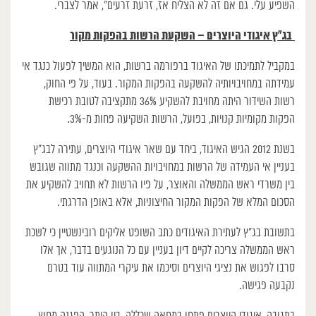
השפיע עלי. גם אם זה לא הצליח אז, זרעת זרעים”, אמר לצברי.
בג”ץ איגודי היוצרים – השקעת הרשות בהפקות מקור
במקביל לתמיכתו של האיגוד ברפורמה ברשות, הוא המשיך לפעול כנגד אי
עמידתה במחויבויותיה להשקעה בהפקות המקור. בעוד, על פי החוק,
רשות השידור היתה מחויבת להשקיע 36% מתקציבה לטובת רכישת
הפקות מקומיות קנויות, בפועל, הרשות השקיעה פחות מ-3%.
בשנת 2012 הגיש האיגוד, ביחד עם שאר איגודי היוצרים, עתירה לבג”ץ
בעניין אי העמידה של הרשות במחויבויות ההשקעה וכנגד מתווה שגובש
בין משרדי ראש הממשלה והאוצר, על פיו הרשות לא תחויב להשקיע את
הסכום המלא של הפקות המקור החיצוניות, אלא באופן הדרגתי.
בתשובת בג”ץ לעתירת האיגודים כתב השופט אליקים רובינשטיין כי לשכת
ראש הממשלה צריכה לקיים דיון בעניין עם כל הנוגעים בדבר, אך אלו
סרבו לפגוש את נציגי היוצרים וסיכמו את עיקרי המתווה עוד בטרם
נקבעה פגישה.