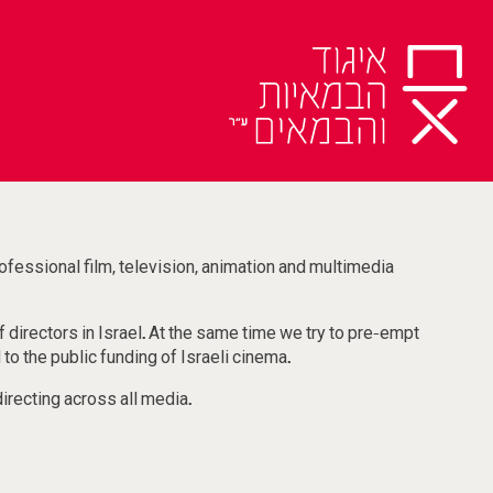
Ski
t
conten
rofessional film, television, animation and multimedia
 directors in Israel. At the same time we try to pre-empt
to the public funding of Israeli cinema.
.The Guild also holds professional workshops on a variety of topics related to directing across all media