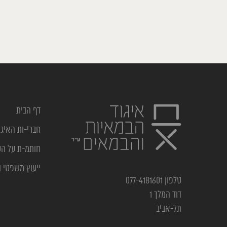
דף הבית
חברי-ות האיגו
חותמ-ת על ה
ייעוץ משפטי ו
טלפון 077-4181601
דוד המלך 1
תל-אביב