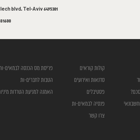
David Hamelech blvd. Tel-Aviv 6495301
181600
קולות קוראים
פריסת מס הכנסה לבמאים-ות
ד
סדנאות ואירועים
הטבות לחברים-ות
סכם?
פסטיבלים
האמנה למניעת הטרדות מיניו
חשבונאי
פנסיה לבמאים-ות
צרו קשר